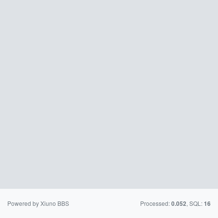
Powered by Xiuno BBS
Processed:
, SQL:
0.052
16